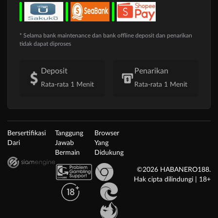
* Selama bank maintenance dan bank offline deposit dan penarikan
tidak dapat diproses
Deposit
Penarikan
Rata-rata 1 Menit
Rata-rata 1 Menit
Bersertifikasi
Tanggung
Browser
Dari
Jawab
Yang
Bermain
Didukung
©2026 HABANERO188.
Hak cipta dilindungi | 18+