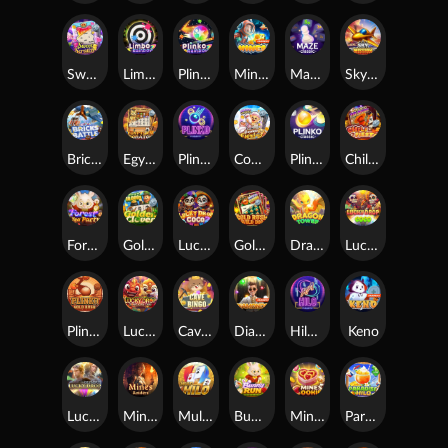
Sweet Scratch
Limbo Rainbow
Plinko Rainbow
Mines
Maze Classic
Sky Mission
Bricks Battle
Egypt Gem Scratch
Plinko Neon
Cookie Fiesta
Plinko Classic
Chili Fiesta
Forest Tea Party
Golden Clover
Lucky Drop: Coco 2
Gold Rush: Wild Dig
Dragon Tower
Lucky Drop-Coco
Plinko Gold Rush
Lucky Drop-GongXiFaChai
Cave Bingo
Diamonds
Hilo Neon
Keno
Lucky Drop-Olympus
Mines Raider
Multi Hilo
Bunny Run
Mines Cookie
Paradise Hilo