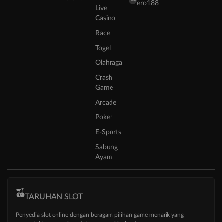
ero188
Live
Casino
Race
Togel
Olahraga
Crash
Game
Arcade
Poker
E-Sports
Sabung
Ayam
TARUHAN SLOT
Penyedia slot online dengan beragam pilihan game menarik yang