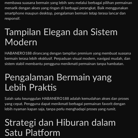
membawa suasana bermain yang lebih seru melalui berbagai pilihan permainan
menarik dengan akses yang ringan di berbagai perangkat. Baik menggunakan
smartphone maupun desktop, pengalaman bermain tetap terasa lancar dan
responsif.
Tampilan Elegan dan Sistem
Modern
HABANERO188 dirancang dengan tampilan premium yang membuat suasana
bermain terasa lebih eksklusif. Perpaduan visual modern, navigasi mudah, dan
sistem stabil membantu pengguna menikmati permainan tanpa hambatan.
Pengalaman Bermain yang
Lebih Praktis
Salah satu keunggulan HABANERO188 adalah kemudahan akses dan proses
yang cepat. Pengguna dapat menikmati berbagai permainan favorit dengan
lebih nyaman kapan saja, tanpa perlu menghadapi proses yang rumit.
Strategi dan Hiburan dalam
Satu Platform