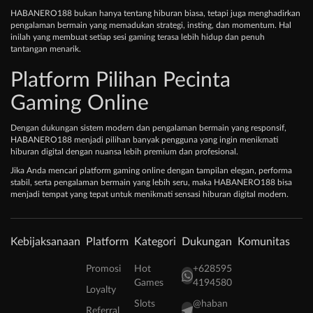
HABANERO188 bukan hanya tentang hiburan biasa, tetapi juga menghadirkan
pengalaman bermain yang memadukan strategi, insting, dan momentum. Hal
inilah yang membuat setiap sesi gaming terasa lebih hidup dan penuh
tantangan menarik.
Platform Pilihan Pecinta
Gaming Online
Dengan dukungan sistem modern dan pengalaman bermain yang responsif,
HABANERO188 menjadi pilihan banyak pengguna yang ingin menikmati
hiburan digital dengan nuansa lebih premium dan profesional.
Jika Anda mencari platform gaming online dengan tampilan elegan, performa
stabil, serta pengalaman bermain yang lebih seru, maka HABANERO188 bisa
menjadi tempat yang tepat untuk menikmati sensasi hiburan digital modern.
Kebijaksanaan
Platform
Kategori
Dukungan
Komunitas
Promosi
Hot
+628595
Games
4194580
Loyalty
Slots
@haban
Referral