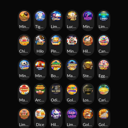
Mines Gold Rush
Tiger Hilo
Limbo
Lucky Hilo
Mines Neon
Limbo Classic
Chicken Run
Hilo
Pinoy Mines
Mines Maple
Hilo Gold Rush
Candy Mines
Mines Soccer
Mines Classic
Bonus Bingo
Magic Bingo
Steampunk
EggHunt Bingo
Maple Bingo
Arcade Bingo
Odin Bingo
Golden Bingo
Lost Ruins
Caribbean Bingo
Limbo Gold Rush
Dice
Hilo Classic
Limbo Neon
Golden Fortunes
Golden Horse Riches