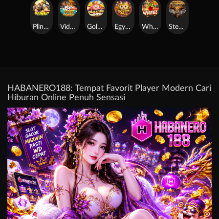
Plinko
Video Poker
Gold Rush: Boomers
Egypt Hilo
Wheel
Steampunk 2
HABANERO188: Tempat Favorit Player Modern Cari
Hiburan Online Penuh Sensasi