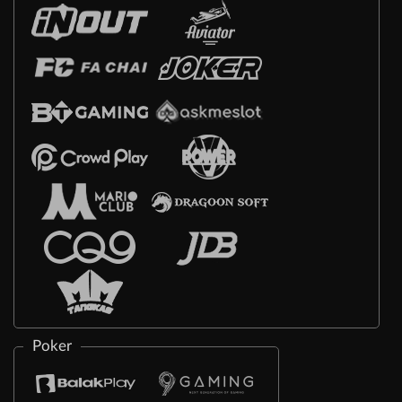
Poker