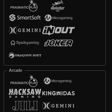
Arcade