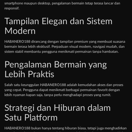
smartphone maupun desktop, pengalaman bermain tetap terasa lancar dan
responsif.
Tampilan Elegan dan Sistem
Modern
HABANERO188 dirancang dengan tampilan premium yang membuat suasana
bermain terasa lebih eksklusif. Perpaduan visual modern, navigasi mudah, dan
sistem stabil membantu pengguna menikmati permainan tanpa hambatan.
Pengalaman Bermain yang
Lebih Praktis
Salah satu keunggulan HABANERO188 adalah kemudahan akses dan proses
yang cepat. Pengguna dapat menikmati berbagai permainan favorit dengan
lebih nyaman kapan saja, tanpa perlu menghadapi proses yang rumit.
Strategi dan Hiburan dalam
Satu Platform
HABANERO188 bukan hanya tentang hiburan biasa, tetapi juga menghadirkan