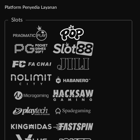
Platform Penyedia Layanan
Slots