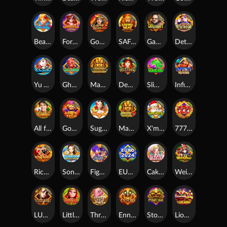
Beach Baby2
Fortunate Lion-Lucky Mix
Gods of Egypt2
SAFARI HEAT-MULTIPLY FUN
Gaogashou2 MULTIPLY FUN
Detective Girl
Yu Yue Long Men
Ghost Mansion
Mayan Adventure
Deep Rising
Slime Gem
Infinity Mining
All for the Winner
Gong Xi Fa Cai
Sugar Bar
Mayan Adventure2
X'mas Gift City
777-CLASSIC STYLE
Rich Fortune 2
Songkran Festival
Fighting Academy 2
EURO2024
CakeMatch
Weird Xmas
LUXURY WORLD
Little Red Riding Hood
Three Little Pigs
Ennead
Stonelions
Lion's area