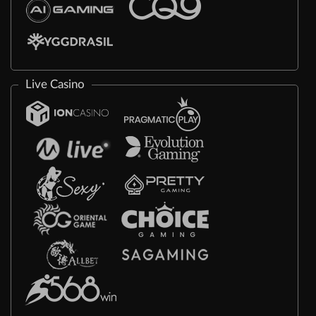
Live Casino