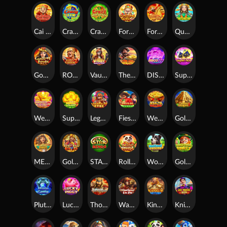
Cai Shen Arrives!
Crazy ATM
Crazy Money Rolling
Fortune Toto 4D
Fortune Horse
Quetzalcoatl
Gods of Egypt
ROMAN WARRIOR2
Vault Beauty Thief
The Age Of Navigation
DISCO 777
Super Ace
Wealth Rising 2
Super Clovers 2
Legend of Aztec2
Fiesta de Mexicana
Wealth Rolling
Golden Temple2
MEOW DYNASTY
Gold Rush Blast
STAR Bingo
Rolling Panda
Woof-woof Paradise
Gold Rush Party
Pluto Gems
Lucky Piggy
Thor of Mars
Warlord Lu Bu
King's Return
Knife Throwing Show