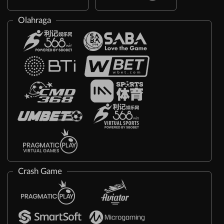
Olahraga
Crash Game