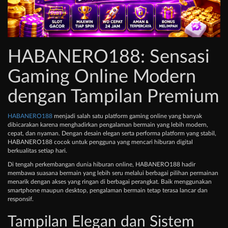
HABANERO188: Sensasi
Gaming Online Modern
dengan Tampilan Premium
HABANERO188
menjadi salah satu platform gaming online yang banyak
dibicarakan karena menghadirkan pengalaman bermain yang lebih modern,
cepat, dan nyaman. Dengan desain elegan serta performa platform yang stabil,
HABANERO188 cocok untuk pengguna yang mencari hiburan digital
berkualitas setiap hari.
Di tengah perkembangan dunia hiburan online, HABANERO188 hadir
membawa suasana bermain yang lebih seru melalui berbagai pilihan permainan
menarik dengan akses yang ringan di berbagai perangkat. Baik menggunakan
smartphone maupun desktop, pengalaman bermain tetap terasa lancar dan
responsif.
Tampilan Elegan dan Sistem