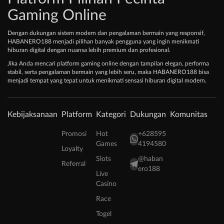
Gaming Online
Dengan dukungan sistem modern dan pengalaman bermain yang responsif,
HABANERO188 menjadi pilihan banyak pengguna yang ingin menikmati
hiburan digital dengan nuansa lebih premium dan profesional.
Jika Anda mencari platform gaming online dengan tampilan elegan, performa
stabil, serta pengalaman bermain yang lebih seru, maka HABANERO188 bisa
menjadi tempat yang tepat untuk menikmati sensasi hiburan digital modern.
Kebijaksanaan
Platform
Kategori
Dukungan
Komunitas
Promosi
Hot
+628595
Games
4194580
Loyalty
Slots
@haban
Referral
ero188
Live
Casino
Race
Togel