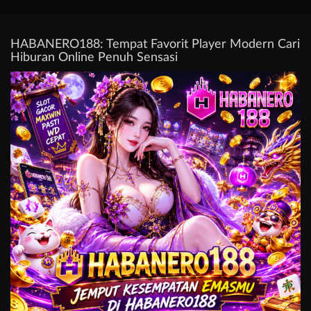
HABANERO188: Tempat Favorit Player Modern Cari
Hiburan Online Penuh Sensasi