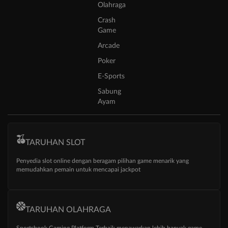
Olahraga
Crash
Game
Arcade
Poker
E-Sports
Sabung
Ayam
TARUHAN SLOT
Penyedia slot online dengan beragam pilihan game menarik yang
memudahkan pemain untuk mencapai jackpot
TARUHAN OLAHRAGA