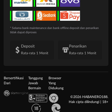
* Selama bank maintenance dan bank offline deposit dan penarikan
tidak dapat diproses
Deposit
Penarikan
Rata-rata 1 Menit
Rata-rata 1 Menit
Bersertifikasi
Tanggung
Browser
Dari
Jawab
Yang
Bermain
Didukung
©2026 HABANERO188.
Hak cipta dilindungi | 18+