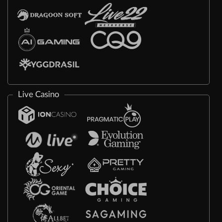
Live Casino