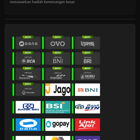
menawarkan hadiah kemenangan besar