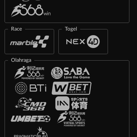
Race
Togel
Olahraga