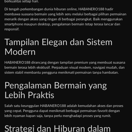
berkualitas setiap hari.
Di tengah perkembangan dunia hiburan online, HABANERO188 hadir
membawa suasana bermain yang lebih seru melalui berbagai pilihan permainan
menarik dengan akses yang ringan di berbagai perangkat. Baik menggunakan
smartphone maupun desktop, pengalaman bermain tetap terasa lancar dan
responsif.
Tampilan Elegan dan Sistem
Modern
HABANERO188 dirancang dengan tampilan premium yang membuat suasana
bermain terasa lebih eksklusif. Perpaduan visual modern, navigasi mudah, dan
sistem stabil membantu pengguna menikmati permainan tanpa hambatan.
Pengalaman Bermain yang
Lebih Praktis
Salah satu keunggulan HABANERO188 adalah kemudahan akses dan proses
yang cepat. Pengguna dapat menikmati berbagai permainan favorit dengan
lebih nyaman kapan saja, tanpa perlu menghadapi proses yang rumit.
Strategi dan Hiburan dalam