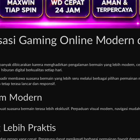
si Gaming Online Modern d
g banyak dibicarakan karena menghadirkan pengalaman bermain yang lebih modern, ce
uran digital berkualitas setiap hari.
r membawa suasana bermain yang lebih seru melalui berbagai pilihan permainan men
tap terasa lancar dan responsif.
tem Modern
uasana bermain terasa lebih eksklusif. Perpaduan visual modern, navigasi mudah
Lebih Praktis
 proses yang cepat. Pengguna dapat menikmati berbagai permainan favorit dengan 