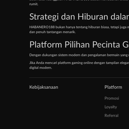
rumit.
Strategi dan Hiburan dala
HABANERO188 bukan hanya tentang hiburan biasa, tetapi juga me
dan penuh tantangan menarik.
Platform Pilihan Pecinta 
Dengan dukungan sistem modern dan pengalaman bermain yang re
Jika Anda mencari platform gaming online dengan tampilan elega
digital modern.
Kebijaksanaan
Platform
Promosi
Loyalty
Referral