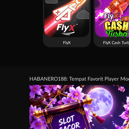
FlyX
FlyX Cash Tur
HABANERO188: Tempat Favorit Player Mode