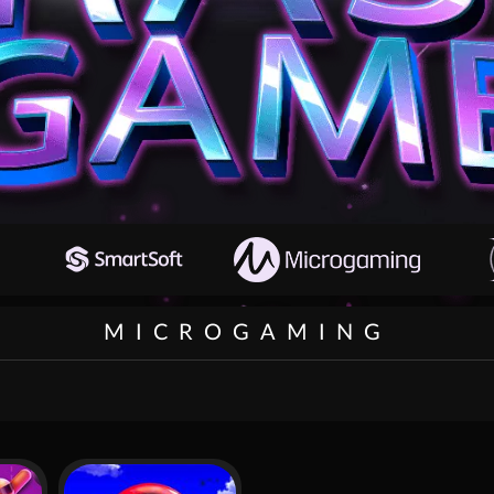
MICROGAMING