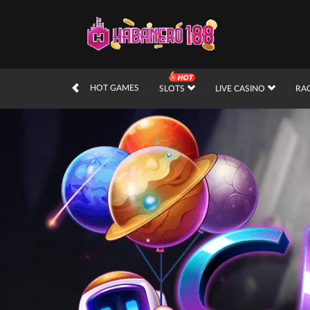
HOT GAMES
SLOTS
LIVE CASINO
RA