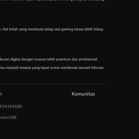
al inilah yang membuat setiap sesi gaming terasa lebih hidup
ran digital dengan nuansa lebih premium dan profesional.
isa menjadi tempat yang tepat untuk menikmati sensasi hiburan
n
Komunitas
954194580
nero188