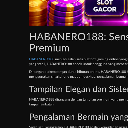
HABANERO188: Sensa
Premium
HABANERO188
menjadi salah satu platform gaming online yan
yang stabil, HABANERO188 cocok untuk pengguna yang mencari hib
Di tengah perkembangan dunia hiburan online, HABANERO188 hadi
menggunakan smartphone maupun desktop, pengalaman bermain te
Tampilan Elegan dan Sis
HABANERO188 dirancang dengan tampilan premium yang membuat s
tanpa hambatan.
Pengalaman Bermain yang 
Salah satu keunggulan HABANERO188 adalah kemudahan akses dan