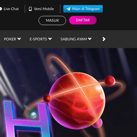
Live Chat
Versi Mobile
Main di Telegram
DAFTAR
MASUK
PROMOSI
POKER
E-SPORTS
SABUNG AYAM