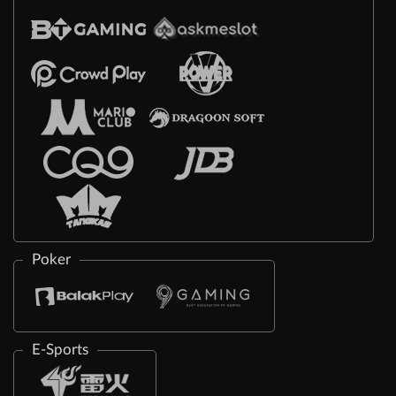
Poker
E-Sports