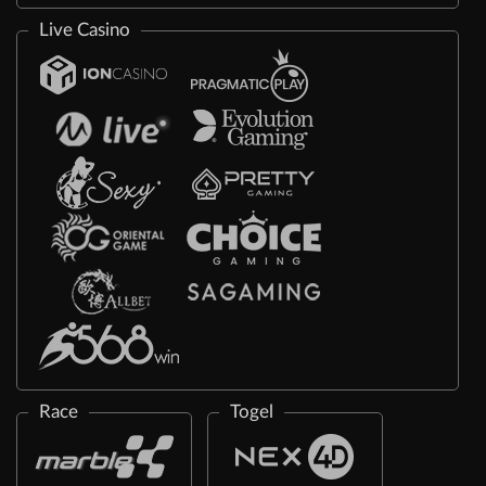
Live Casino
Race
Togel