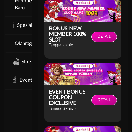
Member
Baru
Spesial
BONUS NEW
MEMBER 100%
DETAIL
SLOT
Olahraga
Tanggal akhir:
-
Slots
Event
EVENT BONUS
COUPON
DETAIL
EXCLUSIVE
Tanggal akhir:
-