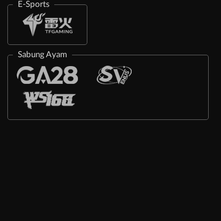
E-Sports
Sabung Ayam