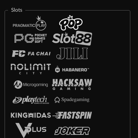
Slots