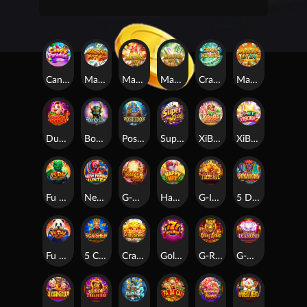
Candy Paradise 2048
Mahjong Hit +
Mahjong Hit
Mahjong Hit 2
Crazy Mahjong
Mahjong Hit 2+
DuoFuDuoCai
Bounty Loki
Poseidon
Super Ace
XiBoBa Hit
XiBoBa Hit2
Fu Dai Lian Lian-Dragon
New-Fishing Hunter
G-GoldenDrum
Happy Hit
G-InfiniteTreasure
5 Dragons(H5)
Fu Dai Lian Lian-Panda
5 CaiShen(H5)
Crazy Sheep
Golden 777(H5)
G-RollingRiches
G-DazzlingDiamond