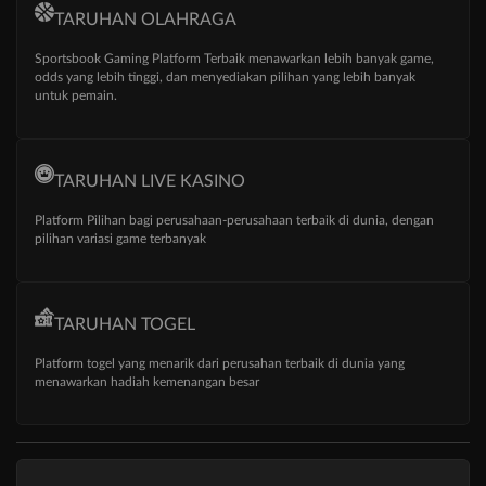
TARUHAN OLAHRAGA
Sportsbook Gaming Platform Terbaik menawarkan lebih banyak game,
odds yang lebih tinggi, dan menyediakan pilihan yang lebih banyak
untuk pemain.
TARUHAN LIVE KASINO
Platform Pilihan bagi perusahaan-perusahaan terbaik di dunia, dengan
pilihan variasi game terbanyak
TARUHAN TOGEL
Platform togel yang menarik dari perusahan terbaik di dunia yang
menawarkan hadiah kemenangan besar