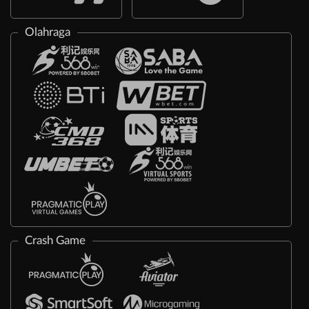
Olahraga
Crash Game