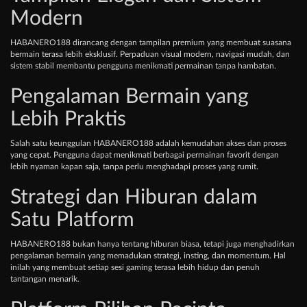
Modern
HABANERO188 dirancang dengan tampilan premium yang membuat suasana
bermain terasa lebih eksklusif. Perpaduan visual modern, navigasi mudah, dan
sistem stabil membantu pengguna menikmati permainan tanpa hambatan.
Pengalaman Bermain yang
Lebih Praktis
Salah satu keunggulan HABANERO188 adalah kemudahan akses dan proses
yang cepat. Pengguna dapat menikmati berbagai permainan favorit dengan
lebih nyaman kapan saja, tanpa perlu menghadapi proses yang rumit.
Strategi dan Hiburan dalam
Satu Platform
HABANERO188 bukan hanya tentang hiburan biasa, tetapi juga menghadirkan
pengalaman bermain yang memadukan strategi, insting, dan momentum. Hal
inilah yang membuat setiap sesi gaming terasa lebih hidup dan penuh
tantangan menarik.