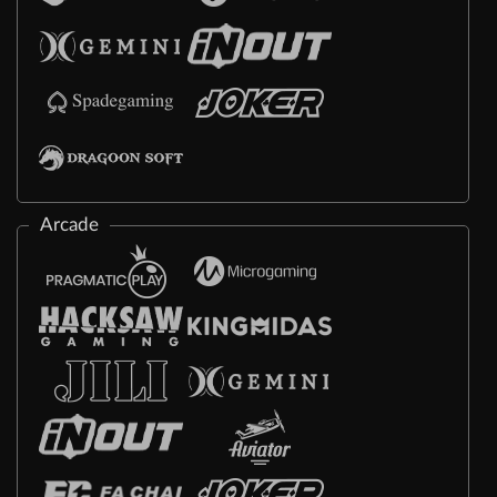
Arcade