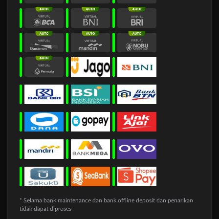
* Selama bank maintenance dan bank offline deposit dan penarikan
tidak dapat diproses