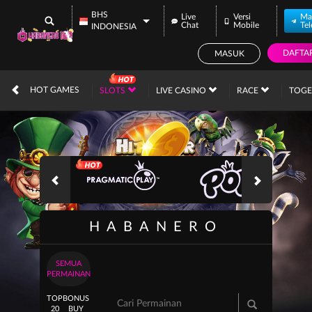
BHS
Live
Versi
Ma
Chat
Mobile
Te
INDONESIA
DAFTA
MASUK
IDR
12,700,798,
HOT GAMES
SLOTS
LIVE CASINO
RACE
TOG
HABANERO
SEMUA
PERMAINAN
TOP
BONUS
20
BUY