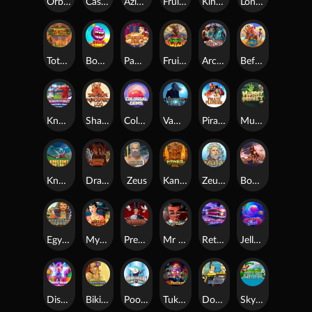
Orbs Of Atlantis
Cashosaurus
Azlangold
Fruity Halloween
King Tuts Tomb
London Hunter
Totem Towers
Bomb Runner
Pamper Me
Fruity Mayan
Arcane Elements
Before Time Runs Out
Knockout Football Rush
Shaolin Fortunes 100
Colossal Gems
Vampire's Fate
Pirates Plunder
Mummy Money
Knockout Football
Dragons Throne
Zeus
Kane's Inferno
Zeus 2
Bombs Away
Egyptian Dreams
Mystic Fortune
Presto
Mr Bling
Return To The Feature
JellyFish Flow
Disco Beats
Bikini Island
Pool Shark
Tuk Tuk Thailand
Double O Dollars
Skys The Limit