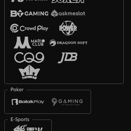
Poker
E-Sports