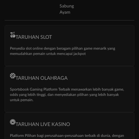
Sabung
Ayam
TARUHAN SLOT
Penyedia slot online dengan beragam pilihan game menarik yang
memudahkan pemain untuk mencapai jackpot
TARUHAN OLAHRAGA
Sportsbook Gaming Platform Terbaik menawarkan lebih banyak game,
odds yang lebih tinggi, dan menyediakan pilihan yang lebih banyak
untuk pemain.
TARUHAN LIVE KASINO
Platform Pilihan bagi perusahaan-perusahaan terbaik di dunia, dengan