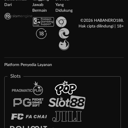
Dari
Jawab
Yang
Bermain
Didukung
©2026 HABANERO188.
Hak cipta dilindungi | 18+
Platform Penyedia Layanan
Slots