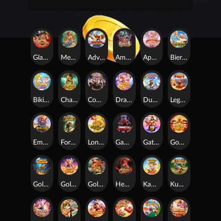
Gladiators
Mermaid's Treasure
Adventures Of Caramelo
Amazing Circus
Aphrodite - Goddess of Love
Bierfest Delight
Bikini Babes
Chasing Leprechaun Coins
Countdown to Fortune
Dragon Wonder
Ducky Spin
Legendary El Toro
Empress of the Black Seas
Forbidden Island
Longevity dragon(Fulong)
Gangster's Paradise
Gates Of Kunlun
God of Fortune
Gold Seekers
Golden Gallop
Golden Hatch
Heavenly Sage
Kawaii Neko
Kung Fu Warrior