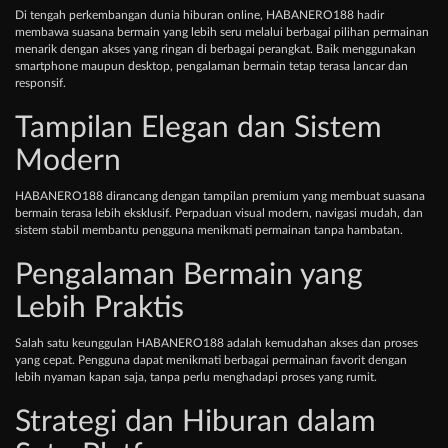
Di tengah perkembangan dunia hiburan online, HABANERO188 hadir
membawa suasana bermain yang lebih seru melalui berbagai pilihan permainan
menarik dengan akses yang ringan di berbagai perangkat. Baik menggunakan
smartphone maupun desktop, pengalaman bermain tetap terasa lancar dan
responsif.
Tampilan Elegan dan Sistem
Modern
HABANERO188 dirancang dengan tampilan premium yang membuat suasana
bermain terasa lebih eksklusif. Perpaduan visual modern, navigasi mudah, dan
sistem stabil membantu pengguna menikmati permainan tanpa hambatan.
Pengalaman Bermain yang
Lebih Praktis
Salah satu keunggulan HABANERO188 adalah kemudahan akses dan proses
yang cepat. Pengguna dapat menikmati berbagai permainan favorit dengan
lebih nyaman kapan saja, tanpa perlu menghadapi proses yang rumit.
Strategi dan Hiburan dalam