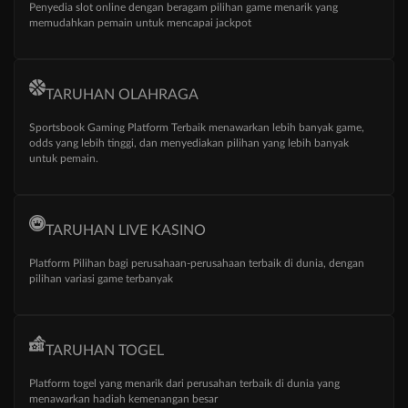
Penyedia slot online dengan beragam pilihan game menarik yang
memudahkan pemain untuk mencapai jackpot
TARUHAN OLAHRAGA
Sportsbook Gaming Platform Terbaik menawarkan lebih banyak game,
odds yang lebih tinggi, dan menyediakan pilihan yang lebih banyak
untuk pemain.
TARUHAN LIVE KASINO
Platform Pilihan bagi perusahaan-perusahaan terbaik di dunia, dengan
pilihan variasi game terbanyak
TARUHAN TOGEL
Platform togel yang menarik dari perusahan terbaik di dunia yang
menawarkan hadiah kemenangan besar