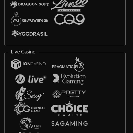
Live Casino