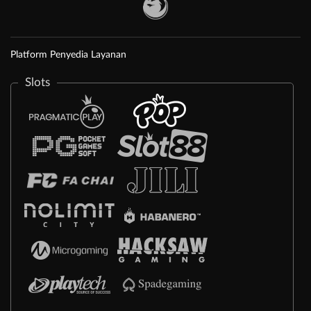
Platform Penyedia Layanan
Slots