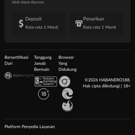
tidak dapat diproses
Deposit
Penarikan
Rata-rata 1 Menit
Rata-rata 1 Menit
Bersertifikasi
Tanggung
Browser
Dari
Jawab
Yang
Bermain
Didukung
©2026 HABANERO188.
Hak cipta dilindungi | 18+
Platform Penyedia Layanan