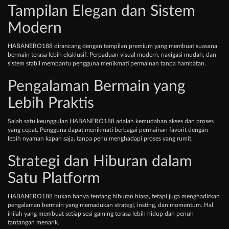
Tampilan Elegan dan Sistem
Modern
HABANERO188 dirancang dengan tampilan premium yang membuat suasana
bermain terasa lebih eksklusif. Perpaduan visual modern, navigasi mudah, dan
sistem stabil membantu pengguna menikmati permainan tanpa hambatan.
Pengalaman Bermain yang
Lebih Praktis
Salah satu keunggulan HABANERO188 adalah kemudahan akses dan proses
yang cepat. Pengguna dapat menikmati berbagai permainan favorit dengan
lebih nyaman kapan saja, tanpa perlu menghadapi proses yang rumit.
Strategi dan Hiburan dalam
Satu Platform
HABANERO188 bukan hanya tentang hiburan biasa, tetapi juga menghadirkan
pengalaman bermain yang memadukan strategi, insting, dan momentum. Hal
inilah yang membuat setiap sesi gaming terasa lebih hidup dan penuh
tantangan menarik.