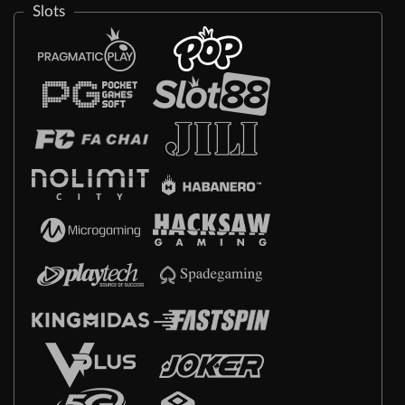
Slots