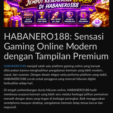
HABANERO188: Sensasi
Gaming Online Modern
dengan Tampilan Premium
HABANERO188
menjadi salah satu platform gaming online yang banyak
dibicarakan karena menghadirkan pengalaman bermain yang lebih modern,
cepat, dan nyaman. Dengan desain elegan serta performa platform yang stabil,
HABANERO188 cocok untuk pengguna yang mencari hiburan digital
berkualitas setiap hari.
Di tengah perkembangan dunia hiburan online, HABANERO188 hadir
membawa suasana bermain yang lebih seru melalui berbagai pilihan permainan
menarik dengan akses yang ringan di berbagai perangkat. Baik menggunakan
smartphone maupun desktop, pengalaman bermain tetap terasa lancar dan
responsif.