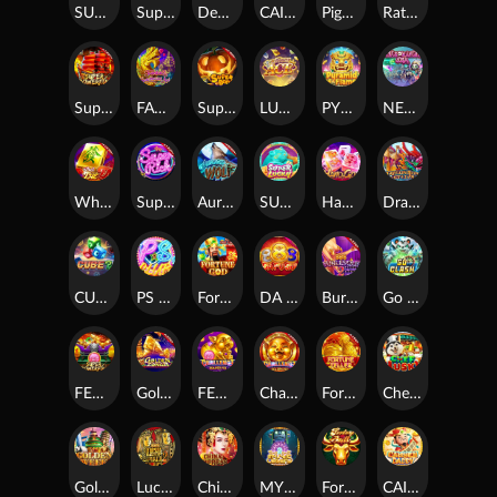
SUGAR TEDDY
Super Win
Deng Deng
CAISHEN-LUCKY SPREAD
Piggy Master
Rat of Wealth
Super Powerful
FANTASY - SOUTHEAST ASIA
Super Boom
LUCKY ACE
PYRAMID OF FLAMES
NECROMANCER SHA
What The FA
Super Rich
Aurora Wolf
SUPER LUCKY
Hand Of God
Dragon Boat Festival
CUBE?
PS Club
Fortune God
DA FU GUI
Burlesque 2
Go Clash
FEATURE BUY・SUPER POWERFUL
Golden Zongzi
FEATURE BUY - Golden Pig
Challenge・Golden Pig
Fortune Teller
Chef Husky
Golden Week
Lucky Poker 2
China Empress
MYSTIC LEGEND 2
Fortune Bull
CAISHEN DADDY