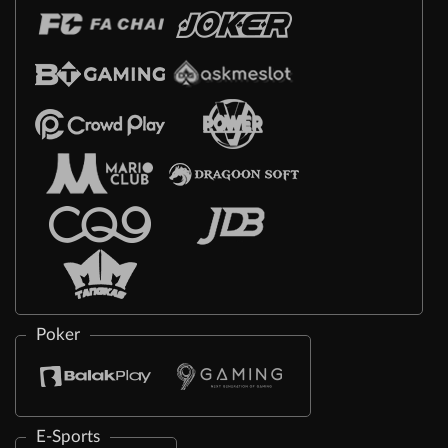
Poker
E-Sports