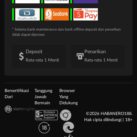
* Selama bank maintenance dan bank offline deposit dan penarikan
tidak dapat diproses
Deposit
Penarikan
Rata-rata 1 Menit
Rata-rata 1 Menit
Bersertifikasi
Tanggung
Browser
Dari
Jawab
Yang
Bermain
Didukung
©2026 HABANERO188.
Hak cipta dilindungi | 18+