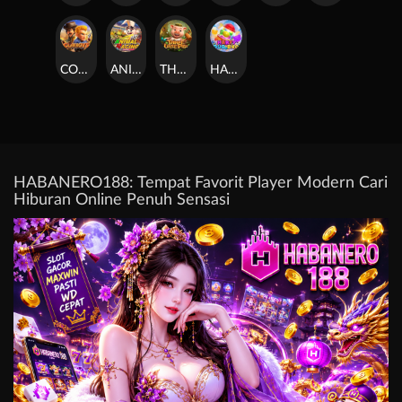
COWBOYS
ANIMAL RACING
THREE LITTLE PIGS
HAPPY DUO BAO
HABANERO188: Tempat Favorit Player Modern Cari
Hiburan Online Penuh Sensasi