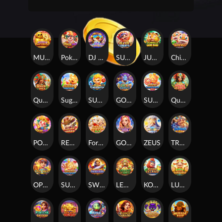
MUSCLE FORTUNE CAT
Poker Win
DJ BOOM BOOM
SUPER ELEMENTS 2
JUNGLE BANG BANG
Chinese New Year Moreways
Queen of Inca 2
Sugar Bang Bang 2
SUPER ELEMENTS
GOLDEN GENIE
SUGAR BANG BANG PLUS
Queen of Inca
POKER WIN 2
REVOLVER HARE
Fortune Sheep
GOLDEN IDOL
ZEUS
TREASURES OF ODIN
OPEN VAULT
SUGAR BANG BANG
SWORD OF KING
LEGEND OF INCA
KONG ISLAND
LUCKY FORTUNES