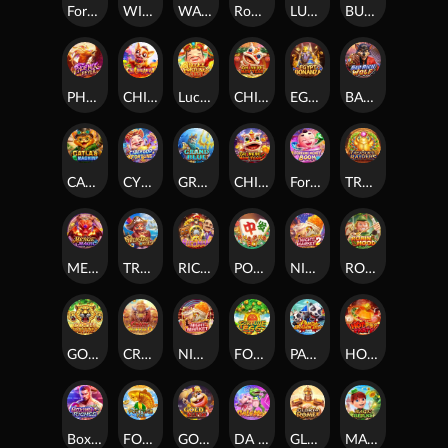
Fortune Goddess
WIN WIN NEKO
WAR OF THE UNIVERSE
Roma Gladiatrix
LUXURY GOLDEN PANTHER
BUFFALO WAYS
PHOENIX FEVER
CHILIHUAHUA
Lucky Fortune 3x3
CHINESE NEW YEAR
EGYPT BONANZA
BAD RICH WOLF
CATLA'S MONEY MACHINE
CYBER GOD OF FORTUNE⁺
GRAND BLUE
CHINESE NEW YEAR 2
Fortune Money Boom
TREASURE RAIDERS
MERGE MAGIC
TREASURE CRUISE
RICH ＭAN
PONG PONG HU
NIGHT MARKET 2
ROBIN HOOD
GOLDEN PANTHER
CRAZY BUFFALO
NIGHT MARKET
FORTUNE EGG
PANDA DRAGON BOAT
HOT POT PARTY
Boxing Riches
FORTUNE KOI
GOLD RUSH
DA LE MEN
GLORY OF ROME
MAGIC BEANS