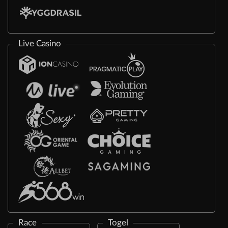
Live Casino
Race
Togel