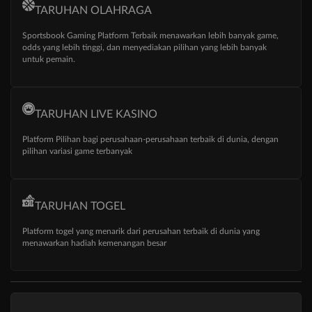
TARUHAN OLAHRAGA
Sportsbook Gaming Platform Terbaik menawarkan lebih banyak game,
odds yang lebih tinggi, dan menyediakan pilihan yang lebih banyak
untuk pemain.
TARUHAN LIVE KASINO
Platform Pilihan bagi perusahaan-perusahaan terbaik di dunia, dengan
pilihan variasi game terbanyak
TARUHAN TOGEL
Platform togel yang menarik dari perusahan terbaik di dunia yang
menawarkan hadiah kemenangan besar