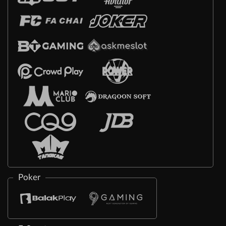
Poker