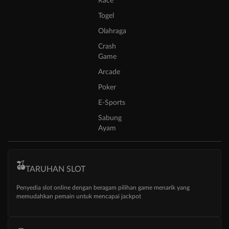
Race
Togel
Olahraga
Crash
Game
Arcade
Poker
E-Sports
Sabung
Ayam
TARUHAN SLOT
Penyedia slot online dengan beragam pilihan game menarik yang
memudahkan pemain untuk mencapai jackpot