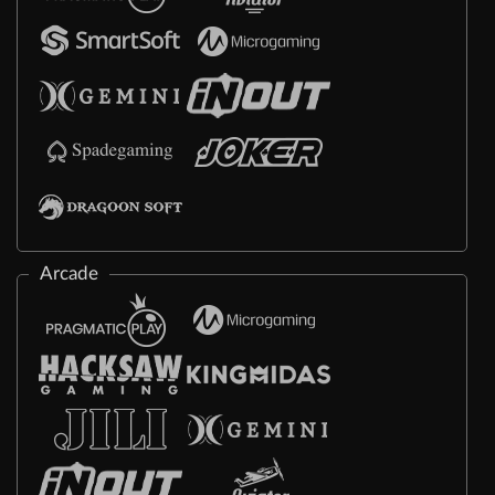
Arcade