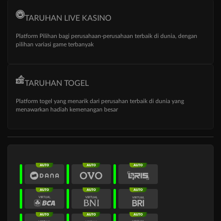
TARUHAN LIVE KASINO
Platform Pilihan bagi perusahaan-perusahaan terbaik di dunia, dengan
pilihan variasi game terbanyak
TARUHAN TOGEL
Platform togel yang menarik dari perusahan terbaik di dunia yang
menawarkan hadiah kemenangan besar