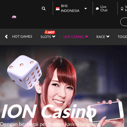
BHS
Live
V
Chat
M
INDONESIA
HOT GAMES
SLOTS
LIVE CASINO
RACE
TOG
ION Casino
Dengan berbagai permainan kasino langsung