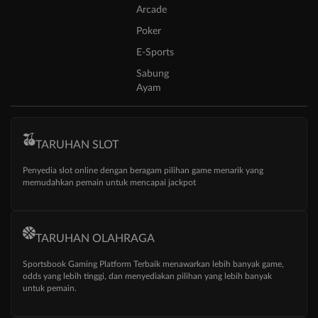
Arcade
Poker
E-Sports
Sabung
Ayam
TARUHAN SLOT
Penyedia slot online dengan beragam pilihan game menarik yang
memudahkan pemain untuk mencapai jackpot
TARUHAN OLAHRAGA
Sportsbook Gaming Platform Terbaik menawarkan lebih banyak game,
odds yang lebih tinggi, dan menyediakan pilihan yang lebih banyak
untuk pemain.