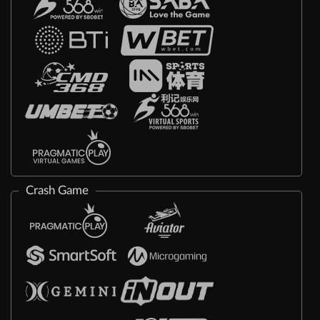
Crash Game