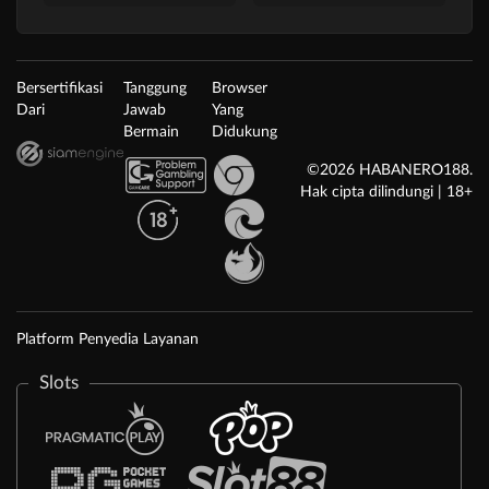
Bersertifikasi
Tanggung
Browser
Dari
Jawab
Yang
Bermain
Didukung
©2026 HABANERO188.
Hak cipta dilindungi | 18+
Platform Penyedia Layanan
Slots