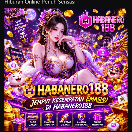
Hiburan Online Penuh Sensasi