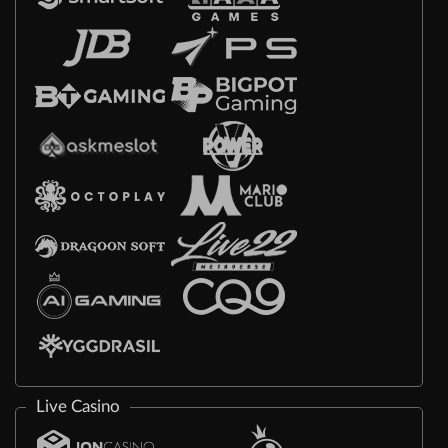
Live Casino