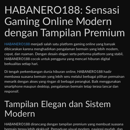
HABANERO188: Sensasi
Gaming Online Modern
dengan Tampilan Premium
HABANERO188
menjadi salah satu platform gaming online yang banyak
dibicarakan karena menghadirkan pengalaman bermain yang lebih modern,
cepat, dan nyaman. Dengan desain elegan serta performa platform yang stabil,
HABANERO188 cocok untuk pengguna yang mencari hiburan digital
berkualitas setiap hari.
Di tengah perkembangan dunia hiburan online, HABANERO188 hadir
membawa suasana bermain yang lebih seru melalui berbagai pilihan permainan
menarik dengan akses yang ringan di berbagai perangkat. Baik menggunakan
smartphone maupun desktop, pengalaman bermain tetap terasa lancar dan
responsif.
Tampilan Elegan dan Sistem
Modern
HABANERO188 dirancang dengan tampilan premium yang membuat suasana
bermain terasa lebih eksklusif. Perpaduan visual modern, navigasi mudah, dan