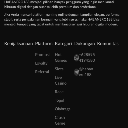
HABANERO188 menjadi pilihan banyak pengguna yang ingin menikmati
hiburan digital dengan nuansa lebih premium dan profesional.
Jika Anda mencari platform gaming online dengan tampilan elegan, performa
stabil, serta pengalaman bermain yang lebih seru, maka HABANERO188 bisa
menjadi tempat yang tepat untuk menikmati sensasi hiburan digital modern.
Kebijaksanaan
Platform
Kategori
Dukungan
Komunitas
Promosi
Hot
+628595
Games
4194580
Loyalty
Slots
@haban
Referral
ero188
Live
Casino
Race
Togel
Olahraga
Crash
Game