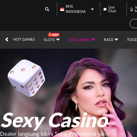
BHS
Live
V
Chat
M
INDONESIA
HOT GAMES
SLOTS
LIVE CASINO
RACE
TOG
Sexy Casino
Dealer langsung bikini Seksi Profesional yang