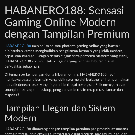
HABANERO188: Sensasi
Gaming Online Modern
dengan Tampilan Premium
HABANERO188
menjadi salah satu platform gaming online yang banyak
dibicarakan karena menghadirkan pengalaman bermain yang lebih modern,
cepat, dan nyaman. Dengan desain elegan serta performa platform yang stabil,
HABANERO188 cocok untuk pengguna yang mencari hiburan digital
berkualitas setiap hari.
Di tengah perkembangan dunia hiburan online, HABANERO188 hadir
membawa suasana bermain yang lebih seru melalui berbagai pilihan permainan
menarik dengan akses yang ringan di berbagai perangkat. Baik menggunakan
smartphone maupun desktop, pengalaman bermain tetap terasa lancar dan
responsif.
Tampilan Elegan dan Sistem
Modern
HABANERO188 dirancang dengan tampilan premium yang membuat suasana
bermain terasa lebih eksklusif. Perpaduan visual modern, navigasi mudah, dan